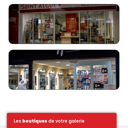
SAINT ALGUE
NILL'S
Les
boutiques
de votre galerie